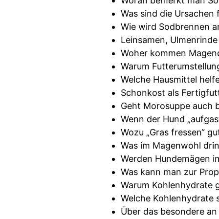
Woran bemerkt man So
Was sind die Ursachen 
Wie wird Sodbrennen a
Leinsamen, Ulmenrinde 
Woher kommen Magenq
Warum Futterumstellung
Welche Hausmittel hel
Schonkost als Fertigfutt
Geht Morosuppe auch 
Wenn der Hund „aufgast
Wozu „Gras fressen“ gut
Was im Magenwohl drin 
Werden Hundemägen im 
Was kann man zur Pro
Warum Kohlenhydrate g
Welche Kohlenhydrate 
Über das besondere an 