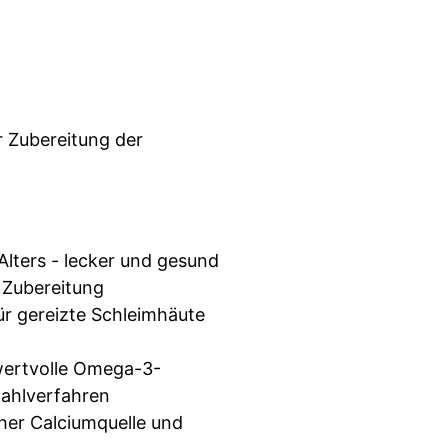
 Zubereitung der
lters - lecker und gesund
 Zubereitung
ür gereizte Schleimhäute
 wertvolle Omega-3-
mahlverfahren
her Calciumquelle und