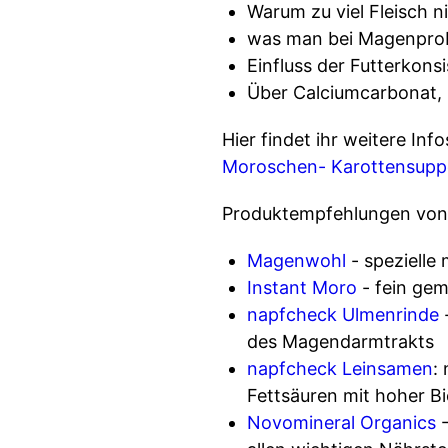
Warum zu viel Fleisch 
was man bei Magenproble
Einfluss der Futterkons
Über Calciumcarbonat, 
Hier findet ihr weitere Inf
Moroschen- Karottensupp
Produktempfehlungen von
Magenwohl
- spezielle
Instant Moro
- fein gem
napfcheck Ulmenrinde
-
des Magendarmtrakts
napfcheck Leinsamen
:
Fettsäuren mit hoher B
Novomineral Organics
-